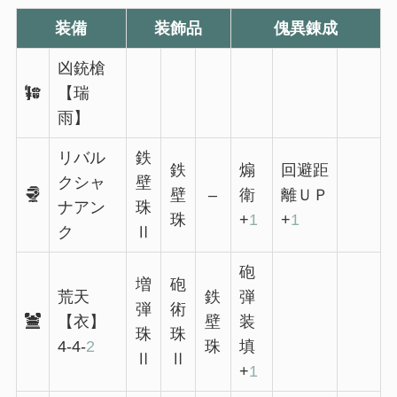
装備
装飾品
傀異錬成
凶銃槍
【瑞
雨】
リバル
鉄
鉄
煽
回避距
クシャ
壁
壁
–
衛
離ＵＰ
ナアン
珠
珠
+
1
+
1
ク
Ⅱ
砲
増
砲
荒天
鉄
弾
弾
術
【衣】
壁
装
珠
珠
4-4-
2
珠
填
Ⅱ
Ⅱ
+
1