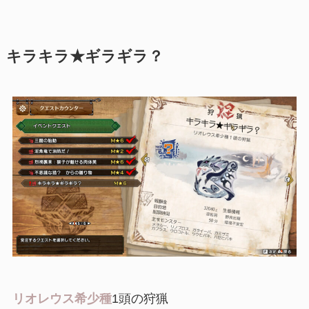
キラキラ★ギラギラ？
リオレウス希少種
1頭の狩猟