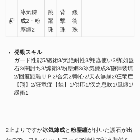
冰気錬
跳
背
緩
成2・粉
躍
撃
衝
塵纏2
珠
珠
珠
発動スキル
ガード性能5/砲術3/気絶耐性3/翔蟲使い3/顕如盤
石3/闇討ち3/煽衛3/粉塵纏3/冰気錬成3/砲弾装填
2/回避距離ＵＰ2/合気2/剛心2/天衣無崩2/狂竜症
【翔】2/狂竜症【蝕】1/供応1/疾之息吹1/風纏1/
緩衝1
2止まりですが
冰気錬成
と
粉塵纏
が付いた護石が出