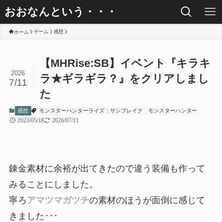
おおなんという・・・
ゲーム
感想
ホーム
【MHRise:SB】イベント『キラキ
2026
ラ★ギラギラ？』をクリアしまし
7/11
た
感想
モンスターハンターライズ：サンブレイク
モンスターハンター
2023/05/18
2026/07/11
錬金素材に余裕が出てきたので違う装備も作って
みることにしました。
寧ろ
アマツマガツチ
の素材のほうが面倒に感じて
きました･･･