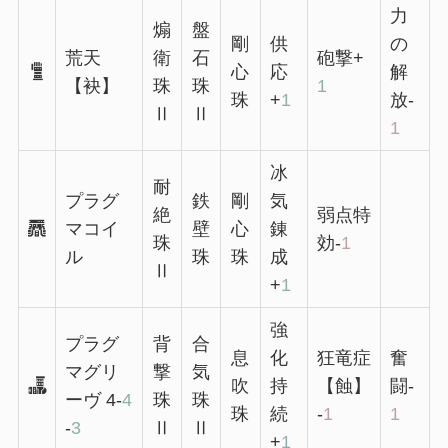
力
煽
盤
剛
供
の
荒天
衛
石
砲撃+
心
応
解
【袂】
珠
珠
1
珠
+
1
放-
Ⅱ
Ⅱ
1
冰
耐
プラグ
鉄
剛
気
絶
弱点特
マコイ
壁
心
錬
珠
効-
1
ル
珠
珠
成
Ⅱ
+
1
強
プラグ
背
合
息
化
狂竜症
奮
マグリ
撃
気
吹
持
【蝕】
闘-
ーヴ 4-
4
珠
珠
珠
続
-
1
1
-
3
Ⅱ
Ⅱ
+
1