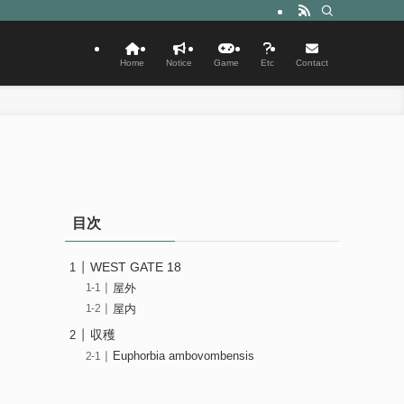
Home
Notice
Game
Etc
Contact
目次
WEST GATE 18
屋外
屋内
収穫
Euphorbia ambovombensis