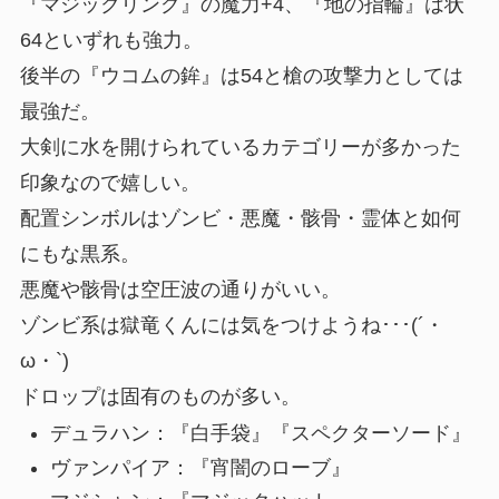
『マジックリング』の魔力+4、『地の指輪』は状
64といずれも強力。
後半の『ウコムの鉾』は54と槍の攻撃力としては
最強だ。
大剣に水を開けられているカテゴリーが多かった
印象なので嬉しい。
配置シンボルはゾンビ・悪魔・骸骨・霊体と如何
にもな黒系。
悪魔や骸骨は
空圧波
の通りがいい。
ゾンビ系は
獄竜
くんには気をつけようね･･･(´・
ω・`)
ドロップは固有のものが多い。
デュラハン：『
白手袋
』『
スペクターソード
』
ヴァンパイア：『宵闇のローブ』