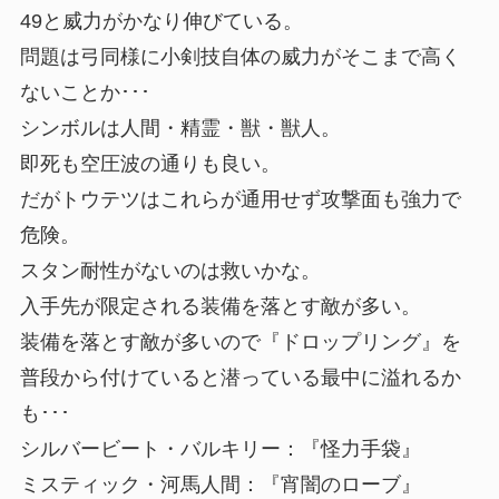
49と威力がかなり伸びている。
問題は弓同様に小剣技自体の威力がそこまで高く
ないことか･･･
シンボルは人間・精霊・獣・獣人。
即死も
空圧波
の通りも良い。
だが
トウテツ
はこれらが通用せず攻撃面も強力で
危険。
スタン耐性がないのは救いかな。
入手先が限定される装備を落とす敵が多い。
装備を落とす敵が多いので『ドロップリング』を
普段から付けていると潜っている最中に溢れるか
も･･･
シルバービート・バルキリー：『怪力手袋』
ミスティック・河馬人間：『宵闇のローブ』