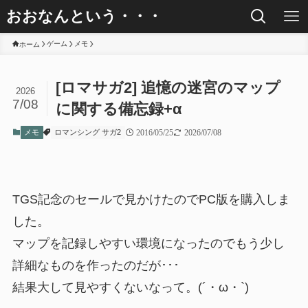
おおなんという・・・
ゲーム
メモ
ホーム
[ロマサガ2] 追憶の迷宮のマップ
2026
7/08
に関する備忘録+α
メモ
ロマンシング サガ2
2016/05/25
2026/07/08
TGS記念のセールで見かけたのでPC版を購入しま
した。
マップを記録しやすい環境になったのでもう少し
詳細なものを作ったのだが･･･
結果大して見やすくないなって。(´・ω・`)