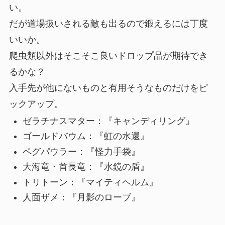
い。
だが道場扱いされる敵も出るので鍛えるには丁度
いいか。
爬虫類以外はそこそこ良いドロップ品が期待でき
るかな？
入手先が他にない
ものと有用そうなものだけをピ
ックアップ。
ゼラチナスマター：『
キャンディリング
』
ゴールドバウム：『虹の水還』
ペグパウラー：『怪力手袋』
大海竜・首長竜：『水鏡の盾』
トリトーン：『マイティヘルム』
人面ザメ：『月影のローブ』