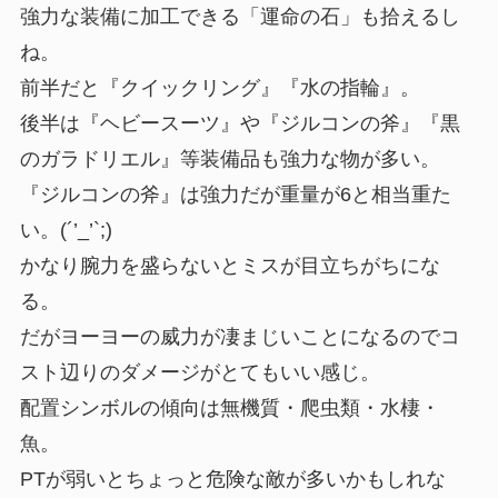
強力な装備に加工できる「運命の石」も拾えるし
ね。
前半だと『クイックリング』『水の指輪』。
後半は『ヘビースーツ』や『ジルコンの斧』『黒
のガラドリエル』等装備品も強力な物が多い。
『ジルコンの斧』は強力だが重量が6と相当重た
い。(´’_’`;)
かなり腕力を盛らないとミスが目立ちがちにな
る。
だがヨーヨーの威力が凄まじいことになるのでコ
スト辺りのダメージがとてもいい感じ。
配置シンボルの傾向は無機質・爬虫類・水棲・
魚。
PTが弱いとちょっと危険な敵が多いかもしれな