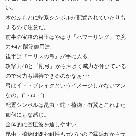
い。
木のふもとに蛇系シンボルが配置されていたりも
するので注意だ。
前半の宝箱の目玉はやはり『パワーリング』で腕
力+4と脳筋御用達。
後半は『エリスの弓』が手に入る。
攻撃力48と『剛弓』から大きく威力が伸びている
ので火力も期待できるのかなぁ･･･
弓は
イド・ブレイク
というイメージしかないマン
なの。(´・ω・`)
配置シンボルは昆虫・蛇・植物・有翼とこれまた
如何にもな感じ。
全体的に
空圧波
を通しやすい。
昆虫・植物は即死耐性もガバいので
霧隠れ
からサ