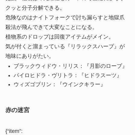
クッと
分子分解
できる。
危険なのは
ナイトフォーク
で討ち漏らすと
地獄爪
殺法
が飛んできて大変なことになる。
植物系のドロップは回復アイテムがメイン。
気が付くと溜まっている『リラックスハーブ』が
地味にありがたい。
ブラックウィドウ・リリス：『月影のローブ』
パイロヒドラ・ヴリトラ：『ヒドラスーツ』
ウィズゴブリン：『
ウインクキラー
』
赤の迷宮
{“item”: