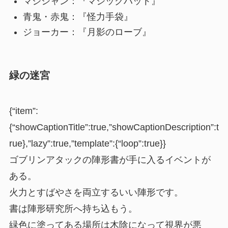
マジシャン：『
マジックハット
』
青鬼・赤鬼：『怪力手袋』
ジョーカー：『月影のローブ』
緑の迷宮
{“item”:
{“showCaptionTitle”:true,”showCaptionDescription”:t
rue},”lazy”:true,”template”:{“loop”:true}}
ゴブリンアタックの陣形書が手に入るイベントが
ある。
火力とすばやさを両立するいい陣形です。
書は陣形研究所へ持ち込もう。
緑色に塗ってある場所は木陰になって視界が悪