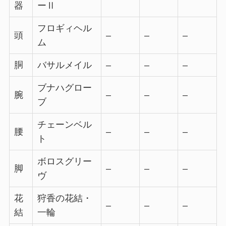
器
ーⅡ
フロギィヘル
頭
–
–
–
ム
胴
バサルメイル
–
–
–
ブナハグロー
腕
–
–
–
ブ
チェーンベル
腰
–
–
–
ト
ボロスグリー
脚
–
–
–
ヴ
花
狩香の花結・
–
–
–
結
一輪