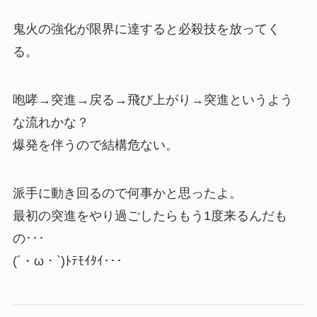
鬼火の強化が限界に達すると必殺技を放ってく
る。
咆哮→突進→戻る→飛び上がり→突進というよう
な流れかな？
爆発を伴うので結構危ない。
派手に動き回るので何事かと思ったよ。
最初の突進をやり過ごしたらもう1度来るんだも
の･･･
(´・ω・`)ﾄﾃﾓｲﾀｲ･･･