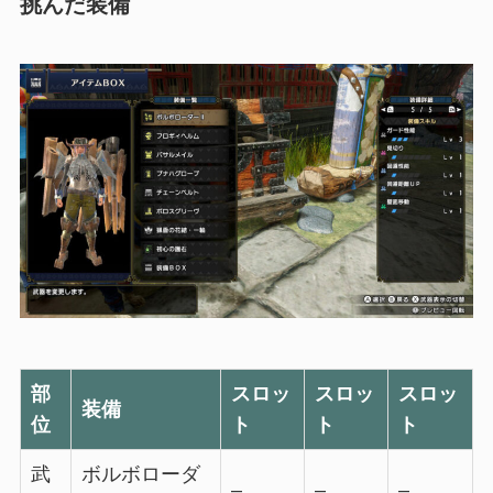
挑んだ装備
部
スロッ
スロッ
スロッ
装備
位
ト
ト
ト
武
ボルボローダ
–
–
–