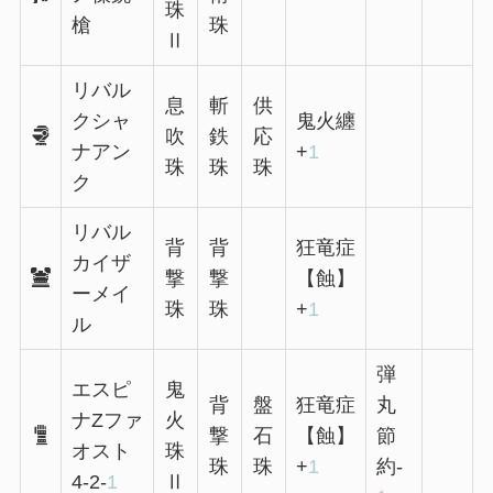
珠
槍
珠
Ⅱ
リバル
息
斬
供
クシャ
鬼火纏
吹
鉄
応
ナアン
+
1
珠
珠
珠
ク
リバル
背
背
狂竜症
カイザ
撃
撃
【蝕】
ーメイ
珠
珠
+
1
ル
弾
エスピ
鬼
背
盤
狂竜症
丸
ナZファ
火
撃
石
【蝕】
節
オスト
珠
珠
珠
+
1
約-
4-2-
1
Ⅱ