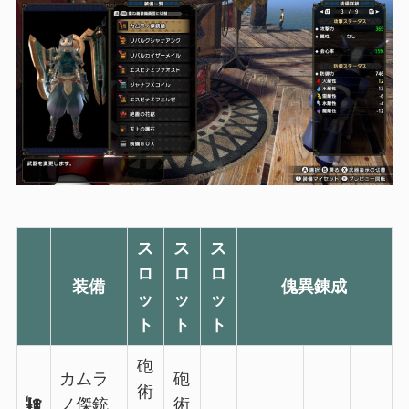
ス
ス
ス
ロ
ロ
ロ
装備
傀異錬成
ッ
ッ
ッ
ト
ト
ト
砲
カムラ
砲
術
ノ傑銃
術