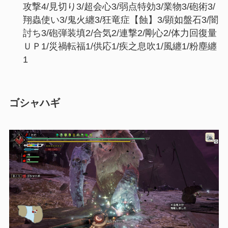
攻撃4/見切り3/超会心3/弱点特効3/業物3/砲術3/
翔蟲使い3/鬼火纏3/狂竜症【蝕】3/顕如盤石3/闇
討ち3/砲弾装填2/合気2/連撃2/剛心2/体力回復量
ＵＰ1/災禍転福1/供応1/疾之息吹1/風纏1/粉塵纏
1
ゴシャハギ