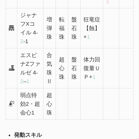
1
ジャナ
増
転
盤
狂竜症
フXコ
弾
福
石
【蝕】
イル 4-
珠
珠
珠
+
1
2
-1
エスピ
合
超
盤
体力回
ナZファ
気
心
石
復量Ｕ
ルゼ 4-
珠
珠
珠
Ｐ+
1
2
–
1
Ⅱ
弱点特
超
効2・超
心
会心1
珠
発動スキル