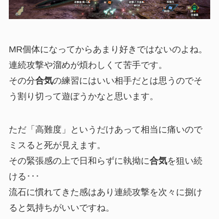
MR個体になってからあまり好きではないのよね。
連続攻撃や溜めが煩わしくて苦手です。
その分
合気
の練習にはいい相手だとは思うのでそ
う割り切って遊ぼうかなと思います。
ただ「高難度」というだけあって相当に痛いので
ミスると死が見えます。
その緊張感の上で日和らずに執拗に
合気
を狙い続
ける･･･
流石に慣れてきた感はあり連続攻撃を次々に捌け
ると気持ちがいいですね。