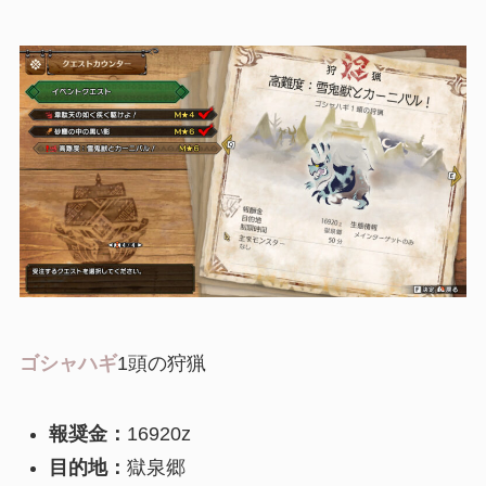
ゴシャハギ
1頭の狩猟
報奨金：
16920z
目的地：
獄泉郷