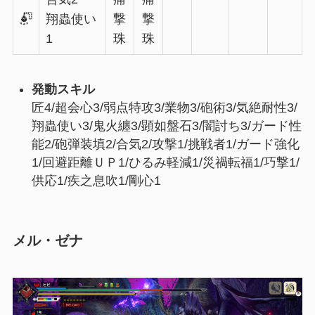
翔蟲使い
撃
撃
1
珠
珠
発動スキル
匠4/超会心3/弱点特攻3/業物3/砲術3/気絶耐性3/
翔蟲使い3/鬼火纏3/顕如盤石3/闇討ち3/ガード性
能2/砲弾装填2/合気2/攻撃1/挑戦者1/ガード強化
1/回避距離ＵＰ1/ひるみ軽減1/災禍転福1/巧撃1/
供応1/疾之息吹1/剛心1
メル・ゼナ