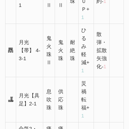
珠
Ｕ
約-
1
1
Ⅱ
Ⅱ
Ｐ+
1
ひ
散
鬼
る
月光
鬼
耐
弾・
火
み
【帯】 4-
火
絶
拡散
珠
軽
3-1
珠
珠
矢強
Ⅱ
減+
化-
1
1
災
息
供
禍
月光【具
吹
応
転
足】2-1
珠
珠
福+
1
合気2・
痛
痛