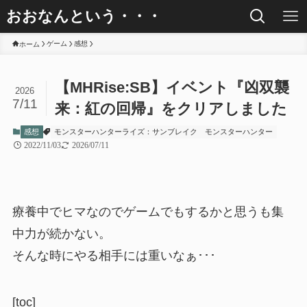
おおなんという・・・
ゲーム
感想
ホーム
【MHRise:SB】イベント『凶双襲
2026
7/11
来：紅の回帰』をクリアしました
感想
モンスターハンターライズ：サンブレイク
モンスターハンター
2022/11/03
2026/07/11
療養中でヒマなのでゲームでもするかと思うも集
中力が続かない。
そんな時にやる相手には重いなぁ･･･
[toc]