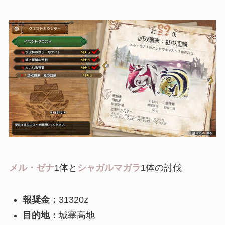
メル・ゼナ
1体と
シャガルマガラ
1体の討伐
報奨金：
31320z
目的地：
城塞高地