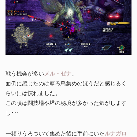
戦う機会が多い
メル・ゼナ
。
面倒に感じたのは寧ろ鳥集めのほうだと感じるく
らいには慣れました。
この頃は闘技場や塔の秘境が多かった気がします
し･･･
一頻りうろついて集めた後に手前にいた
ルナガロ