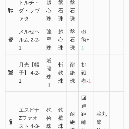
トルチ・
超
盤
盤
ダ・ラヴ
心
石
石
ァタ
珠
珠
珠
メルゼヘ
強
超
盤
砲
ルム 2-2-
壁
心
石
術+
1
珠
珠
珠
1
増
月光【帳
斬
耐
挑
段
子】 4-2-
鉄
絶
戦
珠
1
珠
珠
者-
1
Ⅱ
回
避
エスピナ
砲
鉄
耐
距
弾丸
Zファオ
術
壁
絶
離
節
スト 4-3-
珠
珠