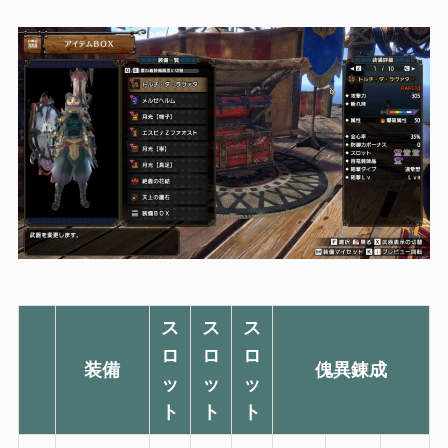
ス
ス
ス
ロ
ロ
ロ
装備
傀異錬成
ッ
ッ
ッ
ト
ト
ト